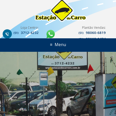
Loja Centro:
Plantão Vendas:
3712-4232
98060-6819
(51)
(51)
98110-1434
(51)
≡
Menu